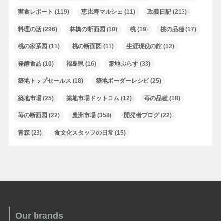
実食レポート
(119)
恵比寿マルシェ
(11)
政義日記
(213)
料理の話
(296)
林檎の断面図
(10)
桃
(19)
桃の品種
(17)
桃の家系図
(11)
桃の断面図
(11)
生涯現役の館
(12)
発酵食品
(10)
福島県
(16)
築地ぷらす
(33)
築地トップセールス
(18)
築地ボーダーレシピ
(25)
築地市場
(25)
築地市場ドットコム
(12)
苺の品種
(18)
苺の断面図
(22)
豊洲市場
(358)
開発者ブログ
(22)
青森
(23)
食文化スタッフの日常
(15)
Our brands