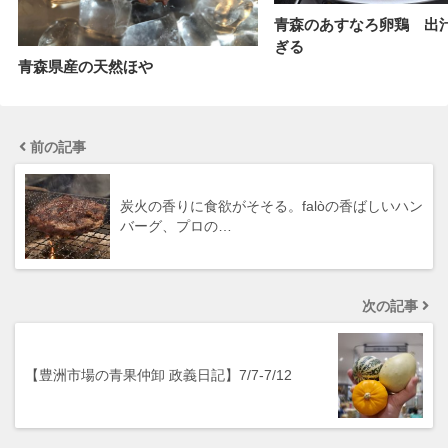
青森のあすなろ卵鶏 出
ぎる
青森県産の天然ほや
前の記事
炭火の香りに食欲がそそる。falòの香ばしいハン
バーグ、プロの…
次の記事
【豊洲市場の青果仲卸 政義日記】7/7-7/12