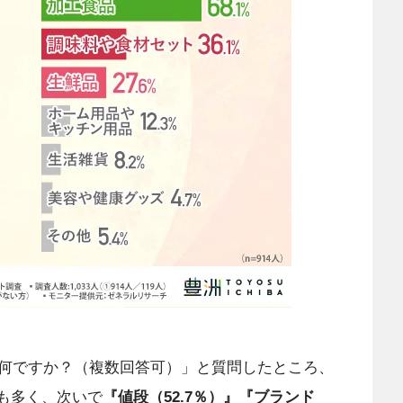
何ですか？（複数回答可）」と質問したところ、
も多く、次いで
『値段（52.7％）』『ブランド