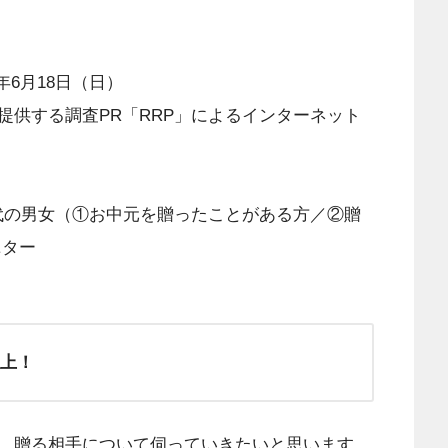
3年6月18日（日）
提供する調査PR「RRP」によるインターネット
）
0代の男女（①お中元を贈ったことがある方／②贈
ニター
以上！
、贈る相手について伺っていきたいと思います。