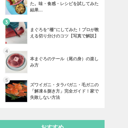
た。味・食感・レシピを試してみた
結果…
3
まぐろを“柵”にしてみた！プロが教
える切り分けのコツ【写真で解説】
4
本まぐろのテール（尾の身）の楽し
み方
5
ズワイガニ・タラバガニ・毛ガニの
「解凍＆捌き方」完全ガイド！家で
失敗しない方法
おすすめ