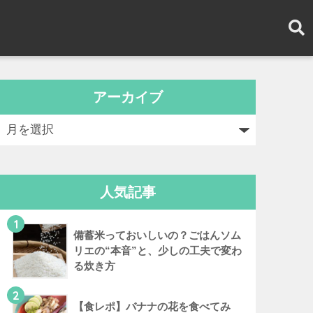
アーカイブ
人気記事
1
備蓄米っておいしいの？ごはんソム
リエの“本音”と、少しの工夫で変わ
る炊き方
2
【食レポ】バナナの花を食べてみ