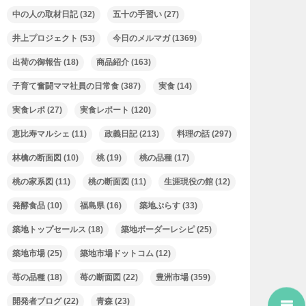
中の人の取材日記
(32)
五十の手習い
(27)
井上プロジェクト
(53)
今日のメルマガ
(1369)
出荷の御報告
(18)
商品紹介
(163)
子育て奮闘ママ社員の日常食
(387)
実食
(14)
実食レポ
(27)
実食レポート
(120)
恵比寿マルシェ
(11)
政義日記
(213)
料理の話
(297)
林檎の断面図
(10)
桃
(19)
桃の品種
(17)
桃の家系図
(11)
桃の断面図
(11)
生涯現役の館
(12)
発酵食品
(10)
福島県
(16)
築地ぷらす
(33)
築地トップセールス
(18)
築地ボーダーレシピ
(25)
築地市場
(25)
築地市場ドットコム
(12)
苺の品種
(18)
苺の断面図
(22)
豊洲市場
(359)
開発者ブログ
(22)
青森
(23)