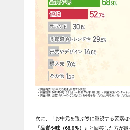
次に、「お中元を選ぶ際に重視する要素は
『品質や味（68.9％）』
と回答した方が最