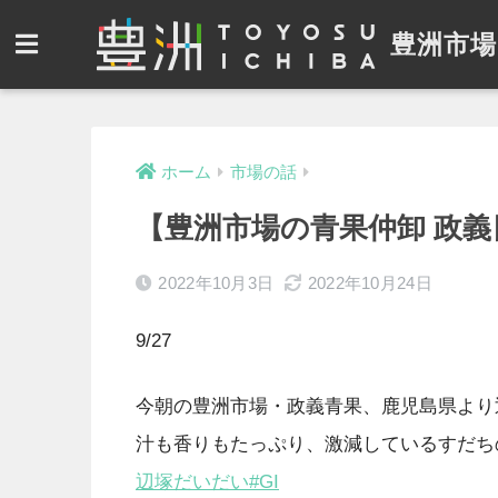
豊洲市場
ホーム
市場の話
【豊洲市場の青果仲卸 政義日記】
2022年10月3日
2022年10月24日
9/27
今朝の豊洲市場・政義青果、鹿児島県より
汁も香りもたっぷり、激減しているすだち
辺塚だいだい
#GI