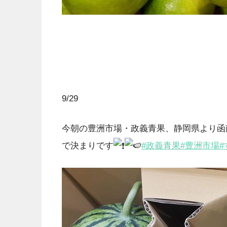
9/29
今朝の豊洲市場・政義青果、静岡県より函
で決まりです
#政義青果
#豊洲市場
#