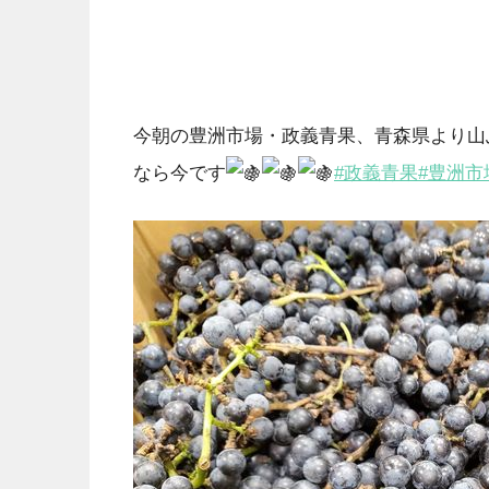
今朝の豊洲市場・政義青果、青森県より山
なら今です
#政義青果
#豊洲市