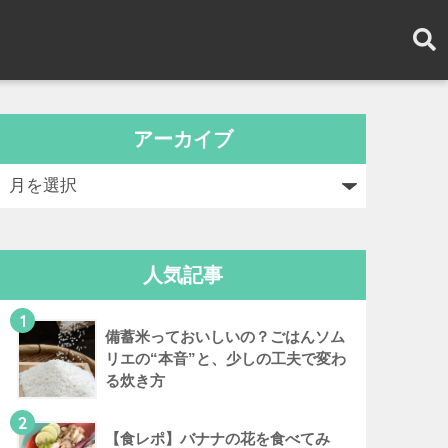
アーカイブ
人気記事
1
備蓄米っておいしいの？ごはんソム
リエの“本音”と、少しの工夫で変わ
る炊き方
2
【食レポ】バナナの花を食べてみ