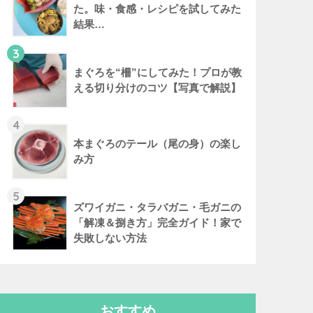
た。味・食感・レシピを試してみた
結果…
3
まぐろを“柵”にしてみた！プロが教
える切り分けのコツ【写真で解説】
4
本まぐろのテール（尾の身）の楽し
み方
5
ズワイガニ・タラバガニ・毛ガニの
「解凍＆捌き方」完全ガイド！家で
失敗しない方法
おすすめ