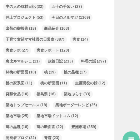
中の人の取材日記
(32)
五十の手習い
(27)
井上プロジェクト
(53)
今日のメルマガ
(1369)
出荷の御報告
(18)
商品紹介
(163)
子育て奮闘ママ社員の日常食
(387)
実食
(14)
実食レポ
(27)
実食レポート
(120)
恵比寿マルシェ
(11)
政義日記
(213)
料理の話
(297)
林檎の断面図
(10)
桃
(19)
桃の品種
(17)
桃の家系図
(11)
桃の断面図
(11)
生涯現役の館
(12)
発酵食品
(10)
福島県
(16)
築地ぷらす
(33)
築地トップセールス
(18)
築地ボーダーレシピ
(25)
築地市場
(25)
築地市場ドットコム
(12)
苺の品種
(18)
苺の断面図
(22)
豊洲市場
(359)
開発者ブログ
(22)
青森
(23)