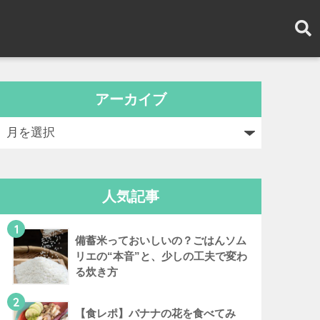
アーカイブ
人気記事
1
備蓄米っておいしいの？ごはんソム
リエの“本音”と、少しの工夫で変わ
る炊き方
2
【食レポ】バナナの花を食べてみ