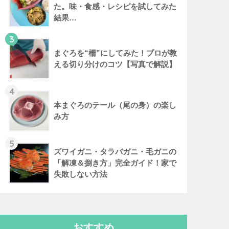
た。味・食感・レシピを試してみた
結果…
3
まぐろを“柵”にしてみた！プロが教
える切り分けのコツ【写真で解説】
4
本まぐろのテール（尾の身）の楽し
み方
5
ズワイガニ・タラバガニ・毛ガニの
「解凍＆捌き方」完全ガイド！家で
失敗しない方法
おすすめ