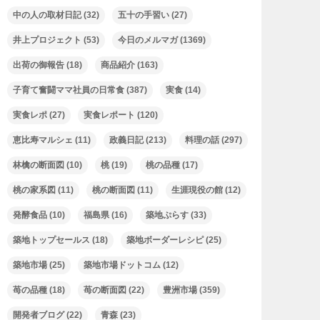
中の人の取材日記
(32)
五十の手習い
(27)
井上プロジェクト
(53)
今日のメルマガ
(1369)
出荷の御報告
(18)
商品紹介
(163)
子育て奮闘ママ社員の日常食
(387)
実食
(14)
実食レポ
(27)
実食レポート
(120)
恵比寿マルシェ
(11)
政義日記
(213)
料理の話
(297)
林檎の断面図
(10)
桃
(19)
桃の品種
(17)
桃の家系図
(11)
桃の断面図
(11)
生涯現役の館
(12)
発酵食品
(10)
福島県
(16)
築地ぷらす
(33)
築地トップセールス
(18)
築地ボーダーレシピ
(25)
築地市場
(25)
築地市場ドットコム
(12)
苺の品種
(18)
苺の断面図
(22)
豊洲市場
(359)
開発者ブログ
(22)
青森
(23)