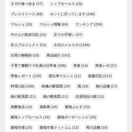
タガの食べ歩き
(37)
トップセールス
(18)
プレスリリース
(89)
ホントに行っています
(106)
マルシェ
(18)
マルシェ情報
(69)
ランキング
(256)
中の人の取材日記
(32)
五十の手習い
(27)
井上プロジェクト
(53)
今日のメルマガ
(1369)
出荷の御報告
(18)
商品紹介
(163)
子育て奮闘ママ社員の日常食
(388)
実食
(14)
実食レポ
(27)
実食レポート
(120)
恵比寿マルシェ
(11)
政義日記
(213)
料理の話
(298)
林檎の断面図
(10)
桃
(19)
桃の品種
(17)
桃の家系図
(11)
桃の断面図
(11)
生涯現役の館
(12)
発酵食品
(10)
福島県
(16)
築地ぷらす
(33)
築地トップセールス
(18)
築地ボーダーレシピ
(25)
築地市場
(25)
築地市場ドットコム
(12)
苺の品種
(18)