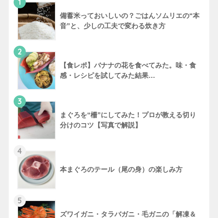
1
備蓄米っておいしいの？ごはんソムリエの“本
音”と、少しの工夫で変わる炊き方
2
【食レポ】バナナの花を食べてみた。味・食
感・レシピを試してみた結果…
3
まぐろを“柵”にしてみた！プロが教える切り
分けのコツ【写真で解説】
4
本まぐろのテール（尾の身）の楽しみ方
5
ズワイガニ・タラバガニ・毛ガニの「解凍＆