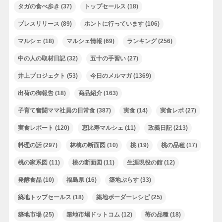
タガの食べ歩き
(37)
トップセールス
(18)
プレスリリース
(89)
ホントに行っています
(106)
マルシェ
(18)
マルシェ情報
(69)
ランキング
(256)
中の人の取材日記
(32)
五十の手習い
(27)
井上プロジェクト
(53)
今日のメルマガ
(1369)
出荷の御報告
(18)
商品紹介
(163)
子育て奮闘ママ社員の日常食
(387)
実食
(14)
実食レポ
(27)
実食レポート
(120)
恵比寿マルシェ
(11)
政義日記
(213)
料理の話
(297)
林檎の断面図
(10)
桃
(19)
桃の品種
(17)
桃の家系図
(11)
桃の断面図
(11)
生涯現役の館
(12)
発酵食品
(10)
福島県
(16)
築地ぷらす
(33)
築地トップセールス
(18)
築地ボーダーレシピ
(25)
築地市場
(25)
築地市場ドットコム
(12)
苺の品種
(18)