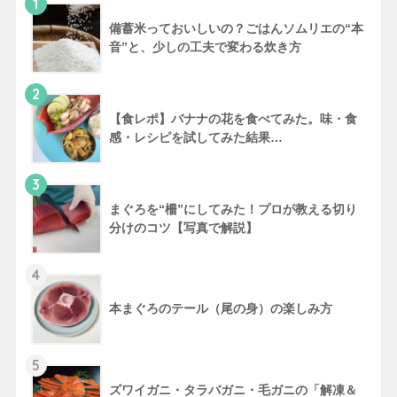
1
備蓄米っておいしいの？ごはんソムリエの“本
音”と、少しの工夫で変わる炊き方
2
【食レポ】バナナの花を食べてみた。味・食
感・レシピを試してみた結果…
3
まぐろを“柵”にしてみた！プロが教える切り
分けのコツ【写真で解説】
4
本まぐろのテール（尾の身）の楽しみ方
5
ズワイガニ・タラバガニ・毛ガニの「解凍＆