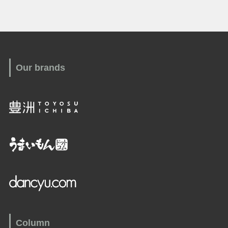
Our brands
Column