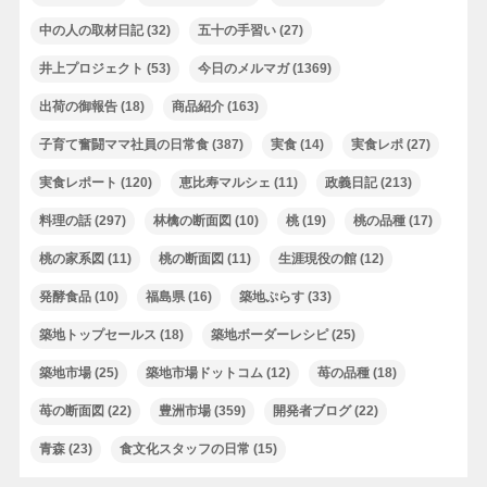
中の人の取材日記
(32)
五十の手習い
(27)
井上プロジェクト
(53)
今日のメルマガ
(1369)
出荷の御報告
(18)
商品紹介
(163)
子育て奮闘ママ社員の日常食
(387)
実食
(14)
実食レポ
(27)
実食レポート
(120)
恵比寿マルシェ
(11)
政義日記
(213)
料理の話
(297)
林檎の断面図
(10)
桃
(19)
桃の品種
(17)
桃の家系図
(11)
桃の断面図
(11)
生涯現役の館
(12)
発酵食品
(10)
福島県
(16)
築地ぷらす
(33)
築地トップセールス
(18)
築地ボーダーレシピ
(25)
築地市場
(25)
築地市場ドットコム
(12)
苺の品種
(18)
苺の断面図
(22)
豊洲市場
(359)
開発者ブログ
(22)
青森
(23)
食文化スタッフの日常
(15)