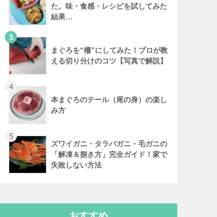
た。味・食感・レシピを試してみた
結果…
3
まぐろを“柵”にしてみた！プロが教
える切り分けのコツ【写真で解説】
4
本まぐろのテール（尾の身）の楽し
み方
5
ズワイガニ・タラバガニ・毛ガニの
「解凍＆捌き方」完全ガイド！家で
失敗しない方法
おすすめ