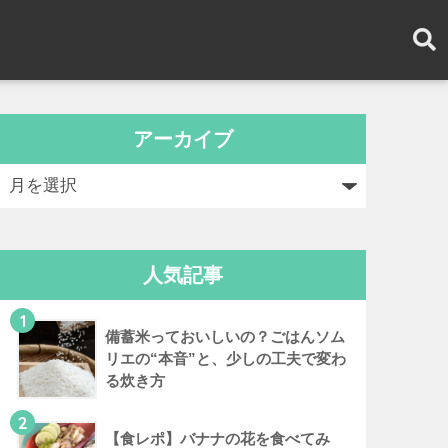
アーカイブ
人気記事
1
備蓄米っておいしいの？ごはんソム
リエの“本音”と、少しの工夫で変わ
る炊き方
2
【食レポ】バナナの花を食べてみ