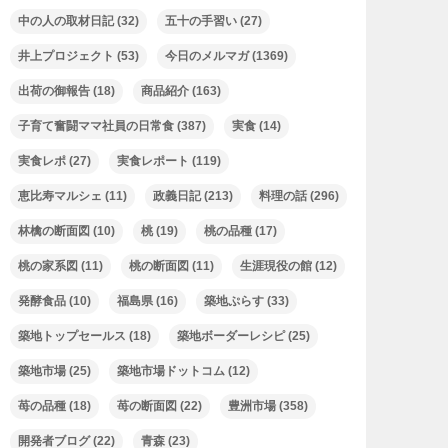
中の人の取材日記
(32)
五十の手習い
(27)
井上プロジェクト
(53)
今日のメルマガ
(1369)
出荷の御報告
(18)
商品紹介
(163)
子育て奮闘ママ社員の日常食
(387)
実食
(14)
実食レポ
(27)
実食レポート
(119)
恵比寿マルシェ
(11)
政義日記
(213)
料理の話
(296)
林檎の断面図
(10)
桃
(19)
桃の品種
(17)
桃の家系図
(11)
桃の断面図
(11)
生涯現役の館
(12)
発酵食品
(10)
福島県
(16)
築地ぷらす
(33)
築地トップセールス
(18)
築地ボーダーレシピ
(25)
築地市場
(25)
築地市場ドットコム
(12)
苺の品種
(18)
苺の断面図
(22)
豊洲市場
(358)
開発者ブログ
(22)
青森
(23)