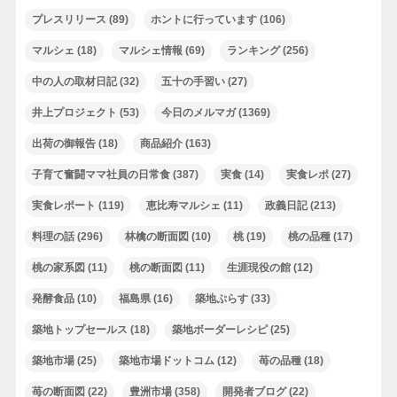
プレスリリース
(89)
ホントに行っています
(106)
マルシェ
(18)
マルシェ情報
(69)
ランキング
(256)
中の人の取材日記
(32)
五十の手習い
(27)
井上プロジェクト
(53)
今日のメルマガ
(1369)
出荷の御報告
(18)
商品紹介
(163)
子育て奮闘ママ社員の日常食
(387)
実食
(14)
実食レポ
(27)
実食レポート
(119)
恵比寿マルシェ
(11)
政義日記
(213)
料理の話
(296)
林檎の断面図
(10)
桃
(19)
桃の品種
(17)
桃の家系図
(11)
桃の断面図
(11)
生涯現役の館
(12)
発酵食品
(10)
福島県
(16)
築地ぷらす
(33)
築地トップセールス
(18)
築地ボーダーレシピ
(25)
築地市場
(25)
築地市場ドットコム
(12)
苺の品種
(18)
苺の断面図
(22)
豊洲市場
(358)
開発者ブログ
(22)