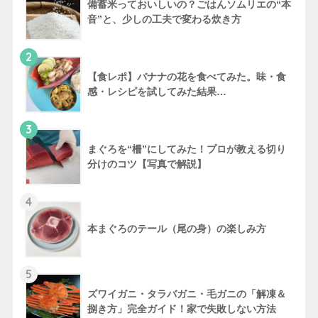
備蓄米っておいしいの？ごはんソムリエの“本
音”と、少しの工夫で変わる炊き方
2
【食レポ】バナナの花を食べてみた。味・食
感・レシピを試してみた結果…
3
まぐろを“柵”にしてみた！プロが教える切り
分けのコツ【写真で解説】
4
本まぐろのテール（尾の身）の楽しみ方
5
ズワイガニ・タラバガニ・毛ガニの「解凍＆
捌き方」完全ガイド！家で失敗しない方法