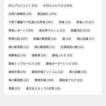
井上プロジェクト
(53)
今日のメルマガ
(1369)
出荷の御報告
(18)
商品紹介
(163)
子育て奮闘ママ社員の日常食
(387)
実食
(14)
実食レポ
(27)
実食レポート
(120)
恵比寿マルシェ
(11)
政義日記
(213)
料理の話
(297)
林檎の断面図
(10)
桃
(19)
桃の品種
(17)
桃の家系図
(11)
桃の断面図
(11)
生涯現役の館
(12)
発酵食品
(10)
福島県
(16)
築地ぷらす
(33)
築地トップセールス
(18)
築地ボーダーレシピ
(25)
築地市場
(25)
築地市場ドットコム
(12)
苺の品種
(18)
苺の断面図
(22)
豊洲市場
(359)
開発者ブログ
(22)
青森
(23)
食文化スタッフの日常
(15)