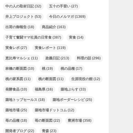
中の人の取材日記
(32)
五十の手習い
(27)
井上プロジェクト
(53)
今日のメルマガ
(1369)
出荷の御報告
(18)
商品紹介
(163)
子育て奮闘ママ社員の日常食
(387)
実食
(14)
実食レポ
(27)
実食レポート
(119)
恵比寿マルシェ
(11)
政義日記
(213)
料理の話
(296)
林檎の断面図
(10)
桃
(19)
桃の品種
(17)
桃の家系図
(11)
桃の断面図
(11)
生涯現役の館
(12)
発酵食品
(10)
福島県
(16)
築地ぷらす
(33)
築地トップセールス
(18)
築地ボーダーレシピ
(25)
築地市場
(25)
築地市場ドットコム
(12)
苺の品種
(18)
苺の断面図
(22)
豊洲市場
(358)
開発者ブログ
(22)
青森
(23)