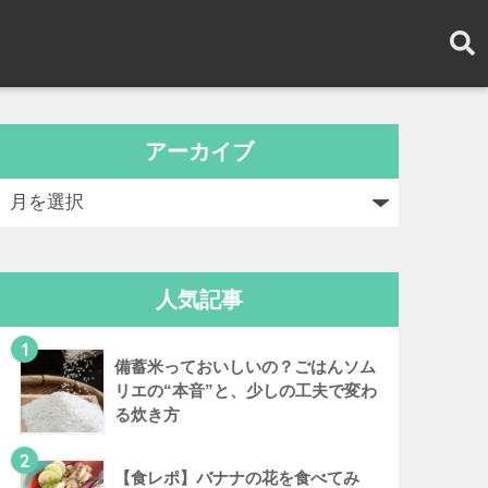
アーカイブ
人気記事
1
備蓄米っておいしいの？ごはんソム
リエの“本音”と、少しの工夫で変わ
る炊き方
2
【食レポ】バナナの花を食べてみ