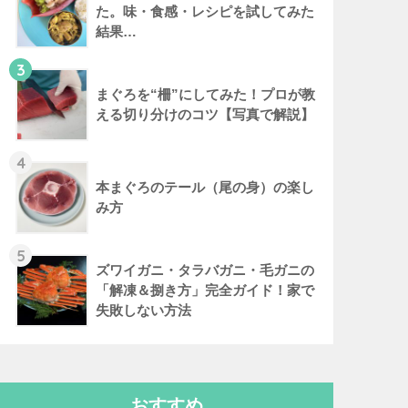
た。味・食感・レシピを試してみた
結果…
3
まぐろを“柵”にしてみた！プロが教
える切り分けのコツ【写真で解説】
4
本まぐろのテール（尾の身）の楽し
み方
5
ズワイガニ・タラバガニ・毛ガニの
「解凍＆捌き方」完全ガイド！家で
失敗しない方法
おすすめ