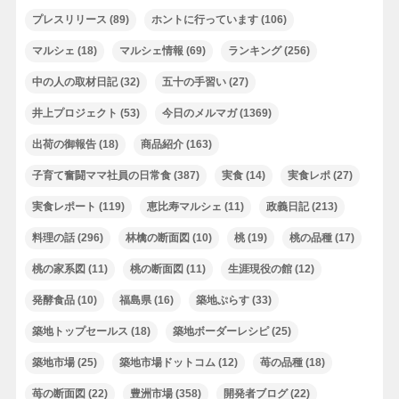
プレスリリース
(89)
ホントに行っています
(106)
マルシェ
(18)
マルシェ情報
(69)
ランキング
(256)
中の人の取材日記
(32)
五十の手習い
(27)
井上プロジェクト
(53)
今日のメルマガ
(1369)
出荷の御報告
(18)
商品紹介
(163)
子育て奮闘ママ社員の日常食
(387)
実食
(14)
実食レポ
(27)
実食レポート
(119)
恵比寿マルシェ
(11)
政義日記
(213)
料理の話
(296)
林檎の断面図
(10)
桃
(19)
桃の品種
(17)
桃の家系図
(11)
桃の断面図
(11)
生涯現役の館
(12)
発酵食品
(10)
福島県
(16)
築地ぷらす
(33)
築地トップセールス
(18)
築地ボーダーレシピ
(25)
築地市場
(25)
築地市場ドットコム
(12)
苺の品種
(18)
苺の断面図
(22)
豊洲市場
(358)
開発者ブログ
(22)