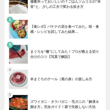
備蓄米っておいしいの？ごはんソムリエの“本
音”と、少しの工夫で変わる炊き方
2
【食レポ】バナナの花を食べてみた。味・食
感・レシピを試してみた結果…
3
まぐろを“柵”にしてみた！プロが教える切り
分けのコツ【写真で解説】
4
本まぐろのテール（尾の身）の楽しみ方
5
ズワイガニ・タラバガニ・毛ガニの「解凍＆
捌き方」完全ガイド！家で失敗しない方法