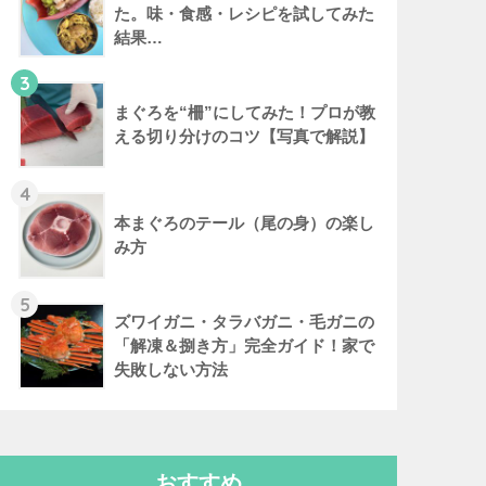
た。味・食感・レシピを試してみた
結果…
3
まぐろを“柵”にしてみた！プロが教
える切り分けのコツ【写真で解説】
4
本まぐろのテール（尾の身）の楽し
み方
5
ズワイガニ・タラバガニ・毛ガニの
「解凍＆捌き方」完全ガイド！家で
失敗しない方法
おすすめ