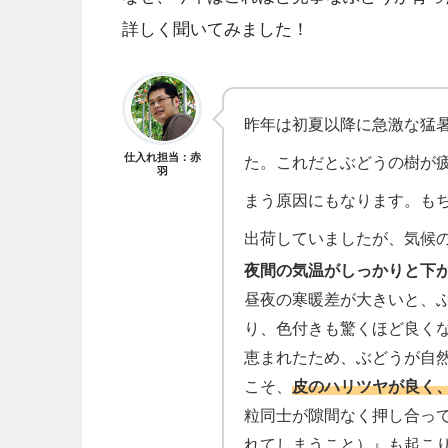
詳しく聞いてみました！
昨年は初夏以降に急激な猛
仕入れ担当：赤
た。これだとぶどうの樹が
羽
まう原因にもなります。も
出荷していましたが、気候
夜間の気温がしっかりと下
昼夜の寒暖差が大きいと、
り、色付きも驚くほど良く
恵まれたため、ぶどうが自
こそ、
皮のハリツヤが良く
粒同士が隙間なく押し合っ
れてしまうこと）』も起こ