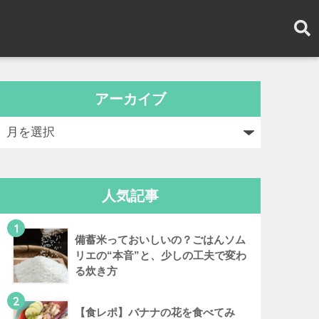
アーカイブ
人気記事
1
備蓄米っておいしいの？ごはんソム
リエの“本音”と、少しの工夫で変わ
る炊き方
2
【食レポ】バナナの花を食べてみ