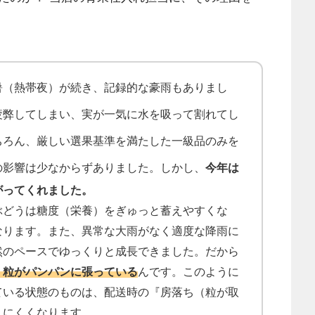
暑（熱帯夜）が続き、記録的な豪雨もありまし
疲弊してしまい、実が一気に水を吸って割れてし
ちろん、厳しい選果基準を満たした一級品のみを
しかし、
今年は
の影響は少なからずありました。
がってくれました。
ぶどうは糖度（栄養）をぎゅっと蓄えやすくな
なります。また、異常な大雨がなく適度な降雨に
然のペースでゆっくりと成長できました。だから
、粒がパンパンに張っている
んです。このように
ている状態のものは、配送時の『房落ち（粒が取
りにくくなります。