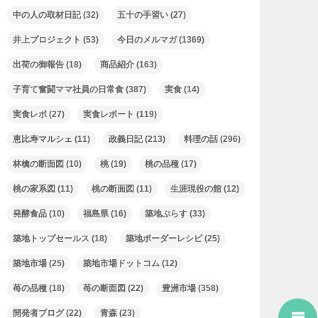
中の人の取材日記
(32)
五十の手習い
(27)
井上プロジェクト
(53)
今日のメルマガ
(1369)
出荷の御報告
(18)
商品紹介
(163)
子育て奮闘ママ社員の日常食
(387)
実食
(14)
実食レポ
(27)
実食レポート
(119)
恵比寿マルシェ
(11)
政義日記
(213)
料理の話
(296)
林檎の断面図
(10)
桃
(19)
桃の品種
(17)
桃の家系図
(11)
桃の断面図
(11)
生涯現役の館
(12)
発酵食品
(10)
福島県
(16)
築地ぷらす
(33)
築地トップセールス
(18)
築地ボーダーレシピ
(25)
築地市場
(25)
築地市場ドットコム
(12)
苺の品種
(18)
苺の断面図
(22)
豊洲市場
(358)
開発者ブログ
(22)
青森
(23)