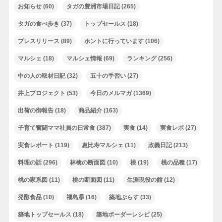
お知らせ
(60)
タガの豊洲市場日記
(265)
タガの食べ歩き
(37)
トップセールス
(18)
プレスリリース
(89)
ホントに行っています
(106)
マルシェ
(18)
マルシェ情報
(69)
ランキング
(256)
中の人の取材日記
(32)
五十の手習い
(27)
井上プロジェクト
(53)
今日のメルマガ
(1369)
出荷の御報告
(18)
商品紹介
(163)
子育て奮闘ママ社員の日常食
(387)
実食
(14)
実食レポ
(27)
実食レポート
(119)
恵比寿マルシェ
(11)
政義日記
(213)
料理の話
(296)
林檎の断面図
(10)
桃
(19)
桃の品種
(17)
桃の家系図
(11)
桃の断面図
(11)
生涯現役の館
(12)
発酵食品
(10)
福島県
(16)
築地ぷらす
(33)
築地トップセールス
(18)
築地ボーダーレシピ
(25)