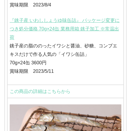
賞味期限 2023/8/4
『銚子産 いわししょうゆ味缶詰』 パッケージ変更に
つき処分価格 70g×24缶 業務用箱 銚子加工 ※常温出
荷
銚子産の脂ののったイワシと醤油、砂糖、コンブエ
キスだけで作る人気の「イワシ缶詰」
70g×24缶 3600円
賞味期限 2023/5/11
この商品の詳細はこちらから