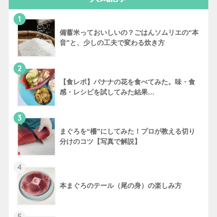
1
備蓄米っておいしいの？ごはんソムリエの“本
音”と、少しの工夫で変わる炊き方
2
【食レポ】バナナの花を食べてみた。味・食
感・レシピを試してみた結果…
3
まぐろを“柵”にしてみた！プロが教える切り
分けのコツ【写真で解説】
4
本まぐろのテール（尾の身）の楽しみ方
5