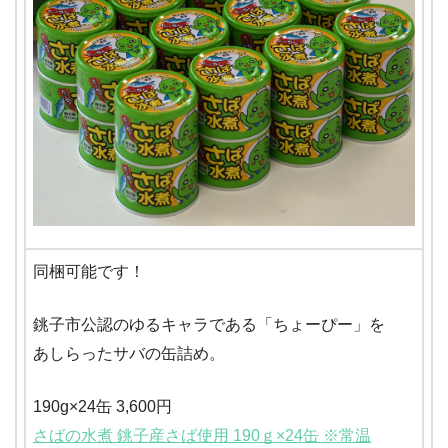
同梱可能です！
銚子市公認のゆるキャラである「ちょーぴー」を
あしらったサバの缶詰め。
190g×24缶 3,600円
さばの水煮 銚子産さば使用 190ｇ×24缶 ※常温