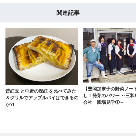
関連記事
【豊岡加奈子の野菜ノー
昔紅玉 と中野の深紅 を比べてみた
し！発芽のパワー ～三和
＆グリルでアップルパイはできるの
会社 圃場見学①～
か?!