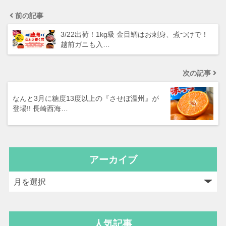
前の記事
3/22出荷！1kg級 金目鯛はお刺身、煮つけで！
越前ガニも入…
次の記事
なんと3月に糖度13度以上の『させぼ温州』が
登場!! 長崎西海…
アーカイブ
人気記事