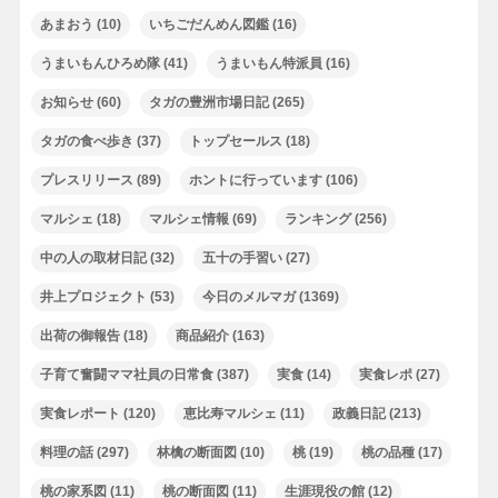
あまおう
(10)
いちごだんめん図鑑
(16)
うまいもんひろめ隊
(41)
うまいもん特派員
(16)
お知らせ
(60)
タガの豊洲市場日記
(265)
タガの食べ歩き
(37)
トップセールス
(18)
プレスリリース
(89)
ホントに行っています
(106)
マルシェ
(18)
マルシェ情報
(69)
ランキング
(256)
中の人の取材日記
(32)
五十の手習い
(27)
井上プロジェクト
(53)
今日のメルマガ
(1369)
出荷の御報告
(18)
商品紹介
(163)
子育て奮闘ママ社員の日常食
(387)
実食
(14)
実食レポ
(27)
実食レポート
(120)
恵比寿マルシェ
(11)
政義日記
(213)
料理の話
(297)
林檎の断面図
(10)
桃
(19)
桃の品種
(17)
桃の家系図
(11)
桃の断面図
(11)
生涯現役の館
(12)