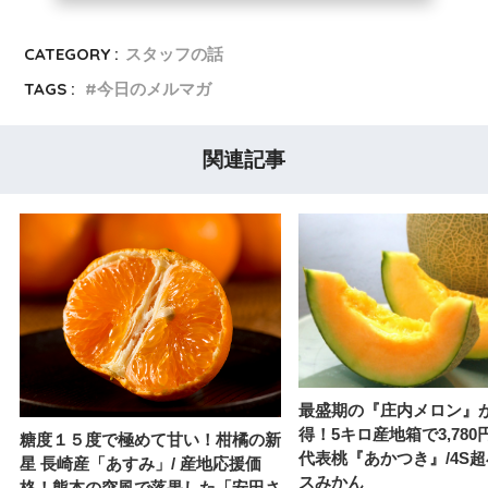
CATEGORY :
スタッフの話
TAGS :
今日のメルマガ
関連記事
最盛期の『庄内メロン』
得！5キロ産地箱で3,780
糖度１５度で極めて甘い！柑橘の新
代表桃『あかつき』/4S
星 長崎産「あすみ」/ 産地応援価
スみかん
格！熊本の突風で落果した「安田さ