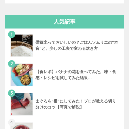
人気記事
1
備蓄米っておいしいの？ごはんソムリエの“本
音”と、少しの工夫で変わる炊き方
2
【食レポ】バナナの花を食べてみた。味・食
感・レシピを試してみた結果…
3
まぐろを“柵”にしてみた！プロが教える切り
分けのコツ【写真で解説】
4