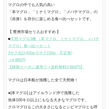
マグロの中でも人気の高い
「本マグロ」「ミナミマグロ」「メバチマグロ」の
《赤身》を存分に楽しめる食べ比べセットです。
【 豊洲市場セリ人おすすめ 】
■
天然マグロ3種 （本マグロ、ミナミマグロ、メバチ
マグロ）食べ比べセット
3サク合計450g (1サク150g・不定形)
⇒4,980円
【静岡クーポン適用で⇒送料無料3,984円】
マグロは日本船が漁獲した全て天然物！
●[本マグロ] はアイルランド沖で漁獲した
魚体100キロ以上にもなる大きなマグロです。
クロマグロもこの大きさになるとシビマグロとも呼