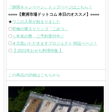
『静岡キャンペーン』トップページはこちら！
====【豊洲市場ドットコム 本日のオススメ】====
★
ウニの入荷が始まりました
〇
究極の蜜入りリンゴ「こみつ」
〇
＼年末の蟹 ご予約受付中／
〇
＃元気いただきますプロジェクト 特設ページ！
〇
【 2021年おせち料理特集 】
この商品の詳細はこちらから