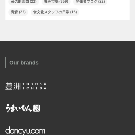
苺の断面図
(22)
豊洲市場
(359)
開発者ブログ
(22)
青森
(23)
食文化スタッフの日常
(15)
Our brands