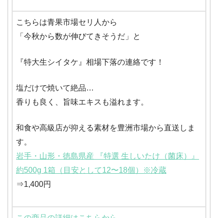
こちらは青果市場セリ人から
「今秋から数が伸びてきそうだ」と
『特大生シイタケ』相場下落の連絡です！
塩だけで焼いて絶品…
香りも良く、旨味エキスも溢れます。
和食や高級店が抑える素材を豊洲市場から直送しま
す。
岩手・山形・徳島県産 『特選 生しいたけ（菌床）』
約500g 1箱（目安として12〜18個）※冷蔵
⇒1,400円
この商品の詳細はこちらから