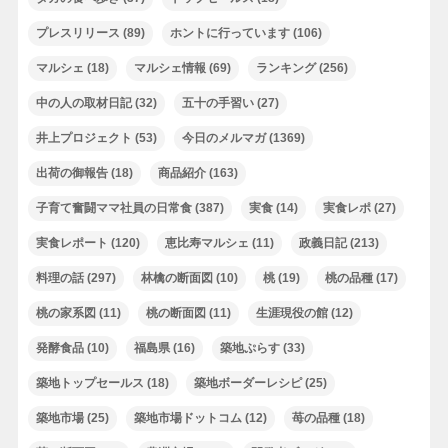
プレスリリース
(89)
ホントに行っています
(106)
マルシェ
(18)
マルシェ情報
(69)
ランキング
(256)
中の人の取材日記
(32)
五十の手習い
(27)
井上プロジェクト
(53)
今日のメルマガ
(1369)
出荷の御報告
(18)
商品紹介
(163)
子育て奮闘ママ社員の日常食
(387)
実食
(14)
実食レポ
(27)
実食レポート
(120)
恵比寿マルシェ
(11)
政義日記
(213)
料理の話
(297)
林檎の断面図
(10)
桃
(19)
桃の品種
(17)
桃の家系図
(11)
桃の断面図
(11)
生涯現役の館
(12)
発酵食品
(10)
福島県
(16)
築地ぷらす
(33)
築地トップセールス
(18)
築地ボーダーレシピ
(25)
築地市場
(25)
築地市場ドットコム
(12)
苺の品種
(18)