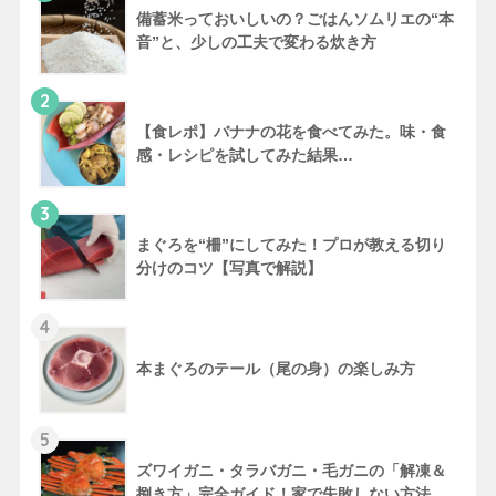
備蓄米っておいしいの？ごはんソムリエの“本
音”と、少しの工夫で変わる炊き方
2
【食レポ】バナナの花を食べてみた。味・食
感・レシピを試してみた結果…
3
まぐろを“柵”にしてみた！プロが教える切り
分けのコツ【写真で解説】
4
本まぐろのテール（尾の身）の楽しみ方
5
ズワイガニ・タラバガニ・毛ガニの「解凍＆
捌き方」完全ガイド！家で失敗しない方法