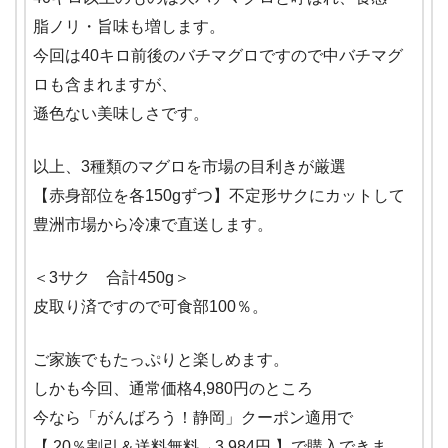
脂ノリ・旨味も増します。
今回は40キロ前後のバチマグロですので中バチマグ
ロも含まれますが、
遜色ない美味しさです。
以上、3種類のマグロを市場の目利きが厳選
【赤身部位を各150gずつ】不定形サクにカットして
豊洲市場から冷凍で直送します。
＜3サク 合計450g＞
皮取り済ですので可食部100％。
ご家族でもたっぷりと楽しめます。
しかも今回、通常価格4,980円のところ
今なら「がんばろう！静岡」クーポン適用で
【 20％割引＆送料無料→3,984円 】で購入できま