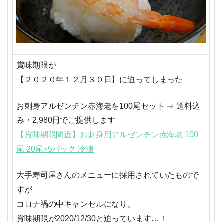
賞味期限が
【２０２０年１２月３０日】に迫ってしまった
お刺身アルゼンチン赤海老を100尾セット ⇒ 送料込
み・2,980円でご提供します
【賞味期限間近】お刺身用アルゼンチン赤海老 100
尾 20尾×5パック 冷凍
大手寿司屋さんのメニューに採用されていたもので
すが
コロナ禍の中キャンセルになり、
賞味期限が2020/12/30と迫っています…！