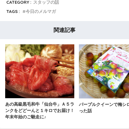
CATEGORY :
スタッフの話
TAGS :
今日のメルマガ
関連記事
あの高級黒毛和牛「仙台牛」Ａ５ラ
パープルクイーンで梅シ
ンクをどどーんと１キロでお届け！
った話
年末年始のご馳走に♪