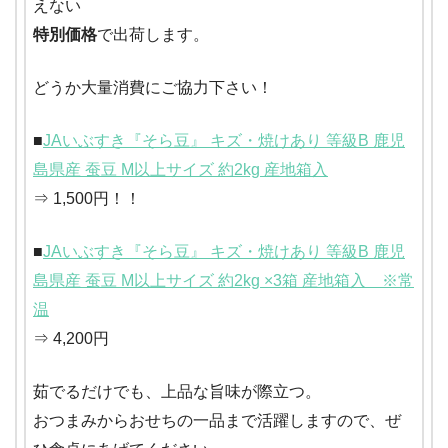
えない
特別価格
で出荷します。
どうか大量消費にご協力下さい！
■
JAいぶすき『そら豆』 キズ・焼けあり 等級B 鹿児
島県産 蚕豆 M以上サイズ 約2kg 産地箱入
⇒ 1,500円！！
■
JAいぶすき『そら豆』 キズ・焼けあり 等級B 鹿児
島県産 蚕豆 M以上サイズ 約2kg ×3箱 産地箱入 ※常
温
⇒ 4,200円
茹でるだけでも、上品な旨味が際立つ。
おつまみからおせちの一品まで活躍しますので、ぜ