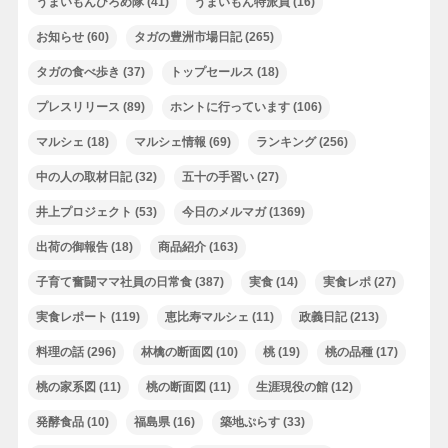
うまいもんひろめ隊
(41)
うまいもん特派員
(16)
お知らせ
(60)
タガの豊洲市場日記
(265)
タガの食べ歩き
(37)
トップセールス
(18)
プレスリリース
(89)
ホントに行っています
(106)
マルシェ
(18)
マルシェ情報
(69)
ランキング
(256)
中の人の取材日記
(32)
五十の手習い
(27)
井上プロジェクト
(53)
今日のメルマガ
(1369)
出荷の御報告
(18)
商品紹介
(163)
子育て奮闘ママ社員の日常食
(387)
実食
(14)
実食レポ
(27)
実食レポート
(119)
恵比寿マルシェ
(11)
政義日記
(213)
料理の話
(296)
林檎の断面図
(10)
桃
(19)
桃の品種
(17)
桃の家系図
(11)
桃の断面図
(11)
生涯現役の館
(12)
発酵食品
(10)
福島県
(16)
築地ぷらす
(33)