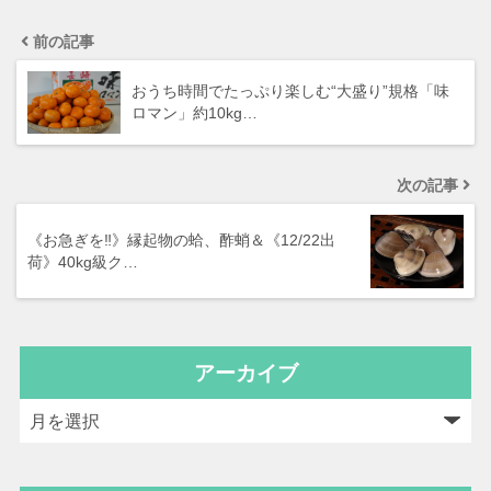
前の記事
おうち時間でたっぷり楽しむ“大盛り”規格「味
ロマン」約10kg…
次の記事
《お急ぎを‼》縁起物の蛤、酢蛸＆《12/22出
荷》40kg級ク…
アーカイブ