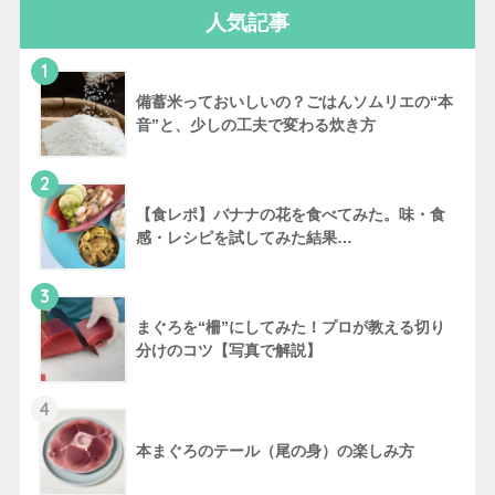
人気記事
1
備蓄米っておいしいの？ごはんソムリエの“本
音”と、少しの工夫で変わる炊き方
2
【食レポ】バナナの花を食べてみた。味・食
感・レシピを試してみた結果…
3
まぐろを“柵”にしてみた！プロが教える切り
分けのコツ【写真で解説】
4
本まぐろのテール（尾の身）の楽しみ方