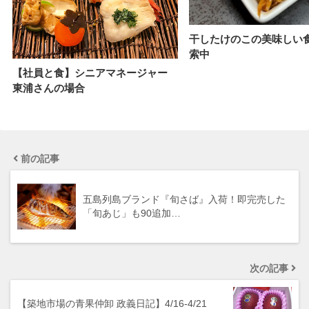
干したけのこの美味しい
索中
【社員と食】シニアマネージャー
東浦さんの場合
前の記事
五島列島ブランド『旬さば』入荷！即完売した
「旬あじ」も90追加…
次の記事
【築地市場の青果仲卸 政義日記】4/16-4/21