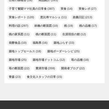
出荷の御報告
(18)
商品紹介
(163)
子育て奮闘ママ社員の日常食
(387)
実食
(14)
実食レポ
(27)
実食レポート
(120)
恵比寿マルシェ
(11)
政義日記
(213)
料理の話
(297)
林檎の断面図
(10)
桃
(19)
桃の品種
(17)
桃の家系図
(11)
桃の断面図
(11)
生涯現役の館
(12)
発酵食品
(10)
福島県
(16)
築地ぷらす
(33)
築地トップセールス
(18)
築地ボーダーレシピ
(25)
築地市場
(25)
築地市場ドットコム
(12)
苺の品種
(18)
苺の断面図
(22)
豊洲市場
(359)
開発者ブログ
(22)
青森
(23)
食文化スタッフの日常
(15)