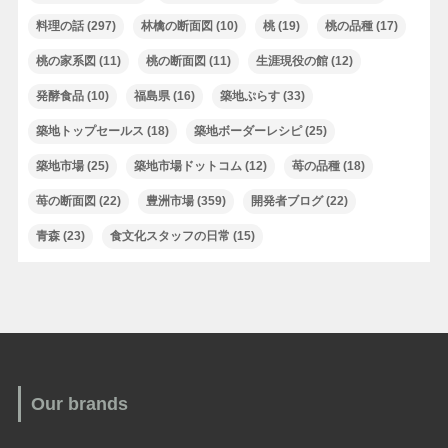
料理の話
(297)
林檎の断面図
(10)
桃
(19)
桃の品種
(17)
桃の家系図
(11)
桃の断面図
(11)
生涯現役の館
(12)
発酵食品
(10)
福島県
(16)
築地ぷらす
(33)
築地トップセールス
(18)
築地ボーダーレシピ
(25)
築地市場
(25)
築地市場ドットコム
(12)
苺の品種
(18)
苺の断面図
(22)
豊洲市場
(359)
開発者ブログ
(22)
青森
(23)
食文化スタッフの日常
(15)
Our brands