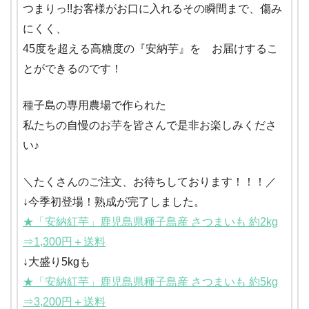
つまりっ!!お客様がお口に入れるその瞬間まで、傷み
にくく、
45度を超える高糖度の『安納芋』を お届けするこ
とができるのです！
種子島の専用農場で作られた
私たちの自慢のお芋を皆さんで是非お楽しみくださ
い♪
＼たくさんのご注文、お待ちしております！！！／
↓今季初登場！熟成が完了しました。
★「安納紅芋」鹿児島県種子島産 さつまいも 約2kg
⇒1,300円＋送料
↓大盛り5kgも
★「安納紅芋」鹿児島県種子島産 さつまいも 約5kg
⇒3,200円＋送料