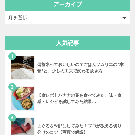
アーカイブ
人気記事
1
備蓄米っておいしいの？ごはんソムリエの“本
音”と、少しの工夫で変わる炊き方
2
【食レポ】バナナの花を食べてみた。味・食
感・レシピを試してみた結果…
3
まぐろを“柵”にしてみた！プロが教える切り
分けのコツ【写真で解説】