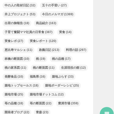
中の人の取材日記
(32)
五十の手習い
(27)
井上プロジェクト
(53)
今日のメルマガ
(1369)
出荷の御報告
(18)
商品紹介
(163)
子育て奮闘ママ社員の日常食
(387)
実食
(14)
実食レポ
(27)
実食レポート
(120)
恵比寿マルシェ
(11)
政義日記
(213)
料理の話
(297)
林檎の断面図
(10)
桃
(19)
桃の品種
(17)
桃の家系図
(11)
桃の断面図
(11)
生涯現役の館
(12)
発酵食品
(10)
福島県
(16)
築地ぷらす
(33)
築地トップセールス
(18)
築地ボーダーレシピ
(25)
築地市場
(25)
築地市場ドットコム
(12)
苺の品種
(18)
苺の断面図
(22)
豊洲市場
(359)
開発者ブログ
(22)
青森
(23)