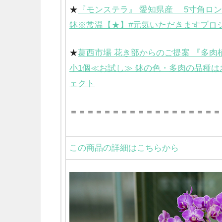
★
『モンステラ』 愛知県産 5寸角ロン
鉢※常温【★】#元気いただきますプロ
★
葛西市場 花き部からのご提案 『多肉
小1個≪お試し≫ 鉢の色・多肉の品種は
ェクト
＝＝＝＝＝＝＝＝＝＝＝＝＝＝＝＝＝＝
この商品の詳細はこちらから