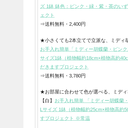
ズ 1鉢 鉢色：ピンク・緑・紫・茶のい
ェクト
⇒送料無料・2,400円
★小さくても2本立てで立派な、ミディ
お手入れ簡単「ミディー胡蝶蘭・ピンク系
サイズ1鉢（植物幅約18cm×植物高約40
だきますプロジェクト
⇒送料無料・3,780円
★お部屋に合わせて色が選べる、ミディ
【白】
お手入れ簡単 「ミディー胡蝶蘭・
Lサイズ 1鉢（植物幅約25cm×植物高約
すプロジェクト ※常温