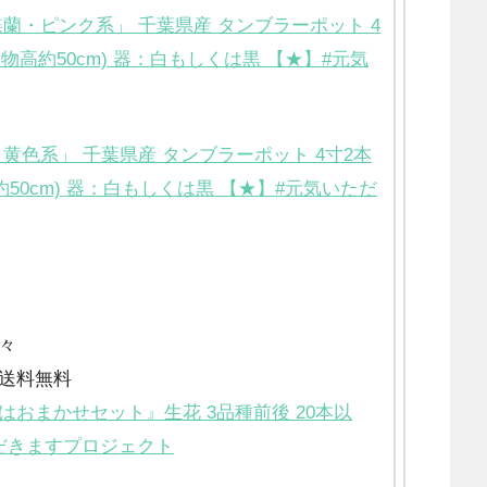
蘭・ピンク系」 千葉県産 タンブラーポット 4
植物高約50cm) 器：白もしくは黒 【★】#元気
黄色系」 千葉県産 タンブラーポット 4寸2本
約50cm) 器：白もしくは黒 【★】#元気いただ
々
送料無料
おまかせセット』生花 3品種前後 20本以
だきますプロジェクト