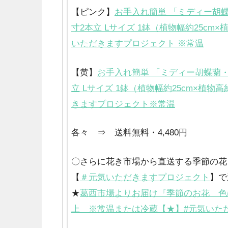
【ピンク】
お手入れ簡単 「ミディー胡蝶
寸2本立 Lサイズ 1鉢（植物幅約25cm×
いただきますプロジェクト ※常温
【黄】
お手入れ簡単 「ミディー胡蝶蘭・
立 Lサイズ 1鉢（植物幅約25cm×植物高
きますプロジェクト※常温
各々 ⇒ 送料無料・4,480円
〇さらに花き市場から直送する季節の花
【
＃元気いただきますプロジェクト
】で
★
葛西市場よりお届け『季節のお花 色は
上 ※常温または冷蔵【★】#元気いた