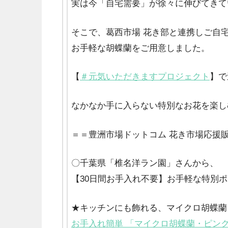
実は今「自宅需要」が徐々に伸びてきて
そこで、葛西市場 花き部と連携しご自
お手軽な胡蝶蘭をご用意しました。
【
＃元気いただきますプロジェクト
】で
なかなか手に入らない特別なお花を楽し
＝＝豊洲市場ドットコム 花き市場応援
〇千葉県「椎名洋ラン園」さんから、
【30日間お手入れ不要】お手軽な特別
★キッチンにも飾れる、マイクロ胡蝶蘭
お手入れ簡単 「マイクロ胡蝶蘭・ピンク系