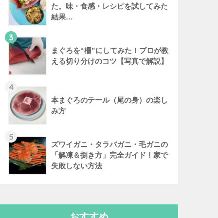
た。味・食感・レシピを試してみた
結果…
3
まぐろを“柵”にしてみた！プロが教
える切り分けのコツ【写真で解説】
4
本まぐろのテール（尾の身）の楽し
み方
5
ズワイガニ・タラバガニ・毛ガニの
「解凍＆捌き方」完全ガイド！家で
失敗しない方法
おすすめ