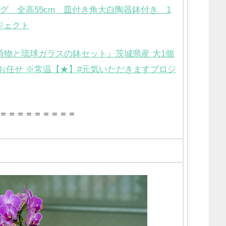
グ 全高55cm 皿付き角大白陶器鉢付き 1
ジェクト
植物と琉球ガラスの鉢セット』茨城県産 大1個
お任せ ※常温【★】#元気いただきますプロジ
＝＝＝＝＝＝＝＝＝