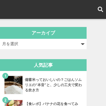
アーカイブ
人気記事
1
備蓄米っておいしいの？ごはんソム
リエの“本音”と、少しの工夫で変わ
る炊き方
2
【食レポ】バナナの花を食べてみ