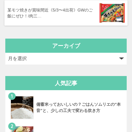
某モツ焼きが賞味間近《5/3〜4出荷》GWのご
飯にぜひ！/肉三…
アーカイブ
人気記事
1
備蓄米っておいしいの？ごはんソムリエの“本
音”と、少しの工夫で変わる炊き方
2