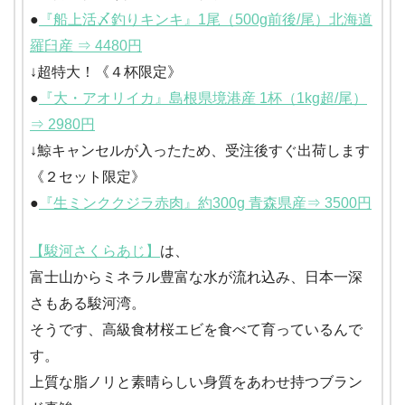
●
『船上活〆釣りキンキ』1尾（500g前後/尾）北海道
羅臼産 ⇒ 4480円
↓超特大！《４杯限定》
●
『大・アオリイカ』島根県境港産 1杯（1kg超/尾）
⇒ 2980円
↓鯨キャンセルが入ったため、受注後すぐ出荷します
《２セット限定》
●
『生ミンククジラ赤肉』約300g 青森県産⇒ 3500円
【駿河さくらあじ】
は、
富士山からミネラル豊富な水が流れ込み、日本一深
さもある駿河湾。
そうです、高級食材桜エビを食べて育っているんで
す。
上質な脂ノリと素晴らしい身質をあわせ持つブラン