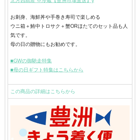
北方四島産 ※冷蔵【豊洲市場直送】y
お刺身、海鮮丼や手巻き寿司で楽しめる
ウニ箱＋鮪中トロサク＋蟹ORほたてのセット品も人
気です。
母の日の贈物にもお勧めです。
■GWの御馳走特集
■母の日ギフト特集はこちらから
この商品の詳細はこちらから