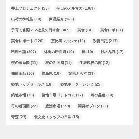
井上プロジェクト
(53)
今日のメルマガ
(1369)
出荷の御報告
(18)
商品紹介
(163)
子育て奮闘ママ社員の日常食
(387)
実食
(14)
実食レポ
(27)
実食レポート
(120)
恵比寿マルシェ
(11)
政義日記
(213)
料理の話
(297)
林檎の断面図
(10)
桃
(19)
桃の品種
(17)
桃の家系図
(11)
桃の断面図
(11)
生涯現役の館
(12)
発酵食品
(10)
福島県
(16)
築地ぷらす
(33)
築地トップセールス
(18)
築地ボーダーレシピ
(25)
築地市場
(25)
築地市場ドットコム
(12)
苺の品種
(18)
苺の断面図
(22)
豊洲市場
(359)
開発者ブログ
(22)
青森
(23)
食文化スタッフの日常
(15)