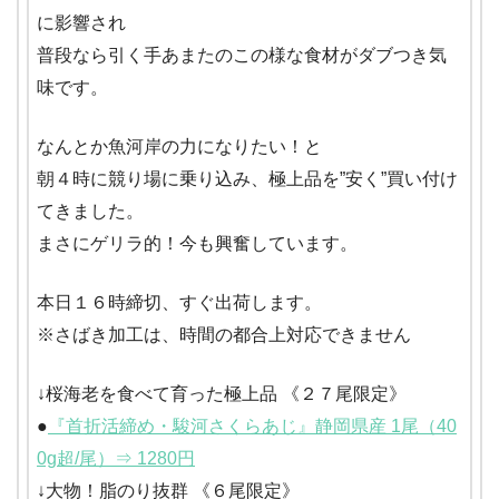
に影響され
普段なら引く手あまたのこの様な食材がダブつき気
味です。
なんとか魚河岸の力になりたい！と
朝４時に競り場に乗り込み、極上品を”安く”買い付け
てきました。
まさにゲリラ的！今も興奮しています。
本日１６時締切、すぐ出荷します。
※さばき加工は、時間の都合上対応できません
↓桜海老を食べて育った極上品 《２７尾限定》
●
『首折活締め・駿河さくらあじ』静岡県産 1尾（40
0g超/尾）⇒ 1280円
↓大物！脂のり抜群 《６尾限定》