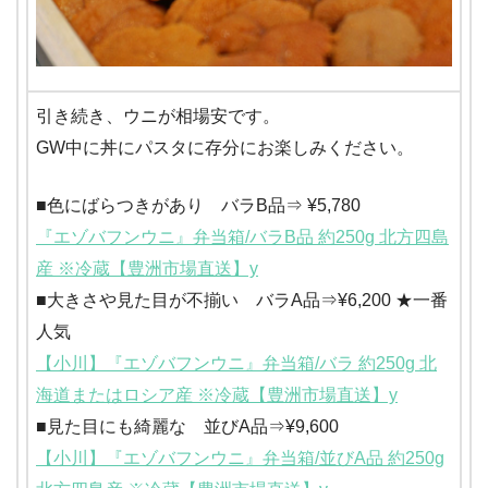
引き続き、ウニが相場安です。
GW中に丼にパスタに存分にお楽しみください。
■色にばらつきがあり バラB品⇒ ¥5,780
『エゾバフンウニ』弁当箱/バラB品 約250g 北方四島
産 ※冷蔵【豊洲市場直送】y
■大きさや見た目が不揃い バラA品⇒¥6,200 ★一番
人気
【小川】『エゾバフンウニ』弁当箱/バラ 約250g 北
海道またはロシア産 ※冷蔵【豊洲市場直送】y
■見た目にも綺麗な 並びA品⇒¥9,600
【小川】『エゾバフンウニ』弁当箱/並びA品 約250g