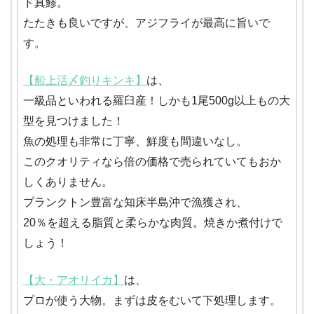
ド真鯵。
たたきも良いですが、アジフライが最高に旨いで
す。
【船上活〆釣りキンキ】
は、
一級品といわれる羅臼産！しかも1尾500g以上もの大
型を見つけました！
魚の処理も非常に丁寧、鮮度も間違いなし。
このクオリティなら倍の価格で売られていてもおか
しくありません。
プランクトン豊富な知床半島沖で漁獲され、
20％を超える脂質と柔らかな肉質。焼きか煮付けで
しょう！
【大・アオリイカ】
は、
プロが使う大物。まずは皮をむいて下処理します。