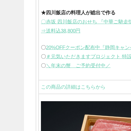
★四川飯店の料理人が総出で作る
〇赤坂 四川飯店のおせち 『中華ご馳走
⇒送料込38,800円
〇
20%OFFクーポン配布中『静岡キャ
〇
＃元気いただきますプロジェクト 特
〇
＼年末の蟹 ご予約受付中／
この商品の詳細はこちらから