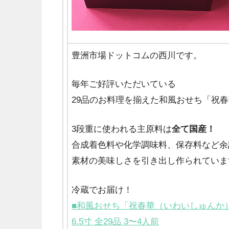
豊洲市場ドットコムの西川です。
毎年ご好評いただいている
29品のお料理を揃えた和風おせち「祝
3段重に使われる主原料は
全て国産！
合成着色料や化学調味料、保存料など余
素材の美味しさを引き出し作られていま
冷蔵でお届け！
■和風おせち「祝春華（いわいしゅんか
6.5寸 全29品 3〜4人前