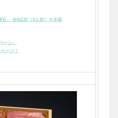
懐石』 全6品目（5人前）※冷蔵
ンペーン』
設ページ！