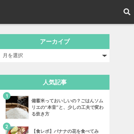
アーカイブ
人気記事
1
備蓄米っておいしいの？ごはんソム
リエの“本音”と、少しの工夫で変わ
る炊き方
2
【食レポ】バナナの花を食べてみ