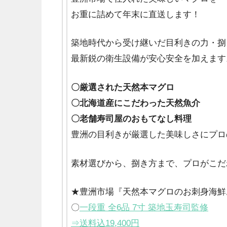
お重に詰めて年末に直送します！
築地時代から受け継いだ目利きの力・捌
最新鋭の衛生設備が安心安全を加えます
〇厳選された天然本マグロ
〇北海道産にこだわった天然魚介
〇老舗寿司屋のおもてなし料理
豊洲の目利きが厳選した美味しさにプロ
素材選びから、捌き方まで、プロがこだ
★豊洲市場『天然本マグロのお刺身海鮮
〇
一段重 全6品 7寸 築地玉寿司監修
⇒送料込19,400円