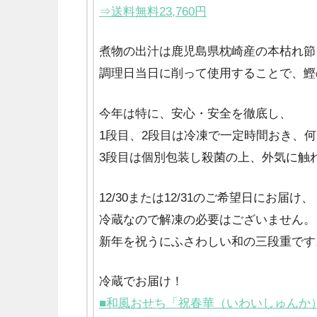
⇒送料無料23,760円
煮物の出汁は鹿児島県枕崎産の本枯れ節
調理日当日に削って使用することで、鰹
今年は特に、安心・安全を徹底し、
1段目、2段目は冷凍で一定時間おき、
3段目は個別包装し殺菌の上、外気に触
12/30または12/31のご希望日にお届け、
冷蔵なので解凍の必要はございません。
新年を祝うにふさわしい和の三段重です
冷蔵でお届け！
■和風おせち「祝春華（いわいしゅんか