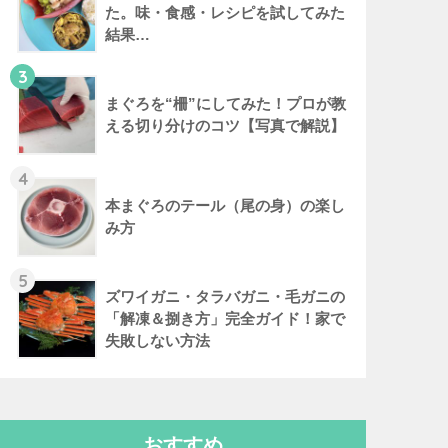
た。味・食感・レシピを試してみた
結果…
3
まぐろを“柵”にしてみた！プロが教
える切り分けのコツ【写真で解説】
4
本まぐろのテール（尾の身）の楽し
み方
5
ズワイガニ・タラバガニ・毛ガニの
「解凍＆捌き方」完全ガイド！家で
失敗しない方法
おすすめ