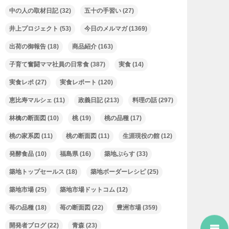
中の人の取材日記
(32)
五十の手習い
(27)
井上プロジェクト
(53)
今日のメルマガ
(1369)
出荷の御報告
(18)
商品紹介
(163)
子育て奮闘ママ社員の日常食
(387)
実食
(14)
実食レポ
(27)
実食レポート
(120)
恵比寿マルシェ
(11)
政義日記
(213)
料理の話
(297)
林檎の断面図
(10)
桃
(19)
桃の品種
(17)
桃の家系図
(11)
桃の断面図
(11)
生涯現役の館
(12)
発酵食品
(10)
福島県
(16)
築地ぷらす
(33)
築地トップセールス
(18)
築地ボーダーレシピ
(25)
築地市場
(25)
築地市場ドットコム
(12)
苺の品種
(18)
苺の断面図
(22)
豊洲市場
(359)
開発者ブログ
(22)
青森
(23)