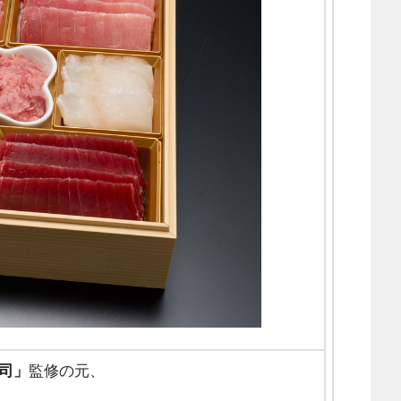
司」
監修の元、