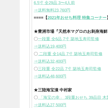
6.5寸 全29品 3〜4人前
⇒送料無料23,760円
====【
2021年おせち料理 特集コーナー
★豊洲市場『天然本マグロのお刺身海鮮
〇
一段重 全6品 7寸 築地玉寿司監修
⇒送料込19,400円
〇
二段重 全14品 7寸 築地玉寿司監修
⇒送料込32,400円
〇
三段重 全22品 7寸 築地玉寿司監修
⇒送料込48,600円
★三陸海宝漬 中村家
〇
「海宝の幸」 3段重おせち 39品目 木製
⇒送料込27,500円