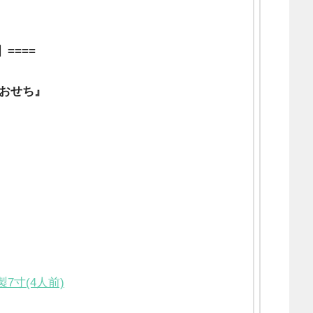
】====
おせち』
7寸(4人前)