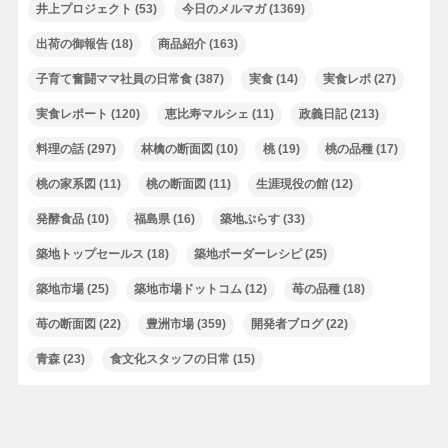
井上プロジェクト
(53)
今日のメルマガ
(1369)
出荷の御報告
(18)
商品紹介
(163)
子育て奮闘ママ社員の日常食
(387)
実食
(14)
実食レポ
(27)
実食レポート
(120)
恵比寿マルシェ
(11)
政義日記
(213)
料理の話
(297)
林檎の断面図
(10)
桃
(19)
桃の品種
(17)
桃の家系図
(11)
桃の断面図
(11)
生涯現役の館
(12)
発酵食品
(10)
福島県
(16)
築地ぷらす
(33)
築地トップセールス
(18)
築地ボーダーレシピ
(25)
築地市場
(25)
築地市場ドットコム
(12)
苺の品種
(18)
苺の断面図
(22)
豊洲市場
(359)
開発者ブログ
(22)
青森
(23)
食文化スタッフの日常
(15)