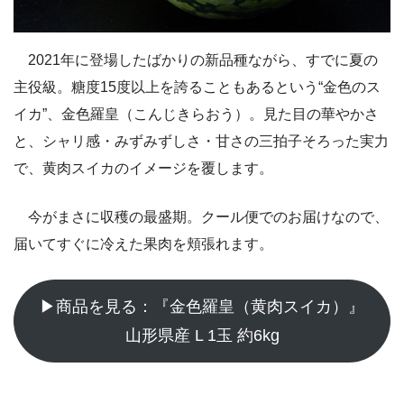
2021年に登場したばかりの新品種ながら、すでに夏の
主役級。糖度15度以上を誇ることもあるという“金色のス
イカ”、金色羅皇（こんじきらおう）。見た目の華やかさ
と、シャリ感・みずみずしさ・甘さの三拍子そろった実力
で、黄肉スイカのイメージを覆します。
今がまさに収穫の最盛期。クール便でのお届けなので、
届いてすぐに冷えた果肉を頬張れます。
▶商品を見る：『金色羅皇（黄肉スイカ）』
山形県産 L 1玉 約6kg