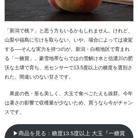
「新潟で桃？」と思う方もいるかもしれません。けれど、
山梨や福島に引けを取らない、いや、場合によっては凌駕
する──そんな実力を持つのが、新潟・白根地区で育まれ
る「一糖賞」。豪雪地帯ならではの雪解け水と信濃川の肥
沃な土壌で育ち、光センサーで13.5度以上の糖度を選別さ
れた、間違いのない甘さです。
果皮の色・形も美しく、大玉で食べごたえも抜群。今年
は暑さの影響で収穫量が少ないため、買うなら今がチャン
スです。
▶商品を見る：糖度13.5度以上 大玉『一糖賞