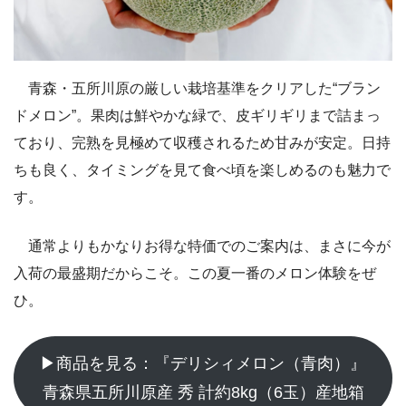
青森・五所川原の厳しい栽培基準をクリアした“ブラン
ドメロン”。果肉は鮮やかな緑で、皮ギリギリまで詰まっ
ており、完熟を見極めて収穫されるため甘みが安定。日持
ちも良く、タイミングを見て食べ頃を楽しめるのも魅力で
す。
通常よりもかなりお得な特価でのご案内は、まさに今が
入荷の最盛期だからこそ。この夏一番のメロン体験をぜ
ひ。
▶商品を見る：『デリシィメロン（青肉）』
青森県五所川原産 秀 計約8kg（6玉）産地箱