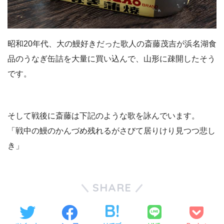
昭和20年代、大の鰻好きだった歌人の斎藤茂吉が浜名湖食
品のうなぎ缶詰を大量に買い込んで、山形に疎開したそう
です。
そして戦後に斎藤は下記のような歌を詠んでいます。
「戦中の鰻のかんづめ残れるがさびて居りけり見つつ悲し
き」
SHARE