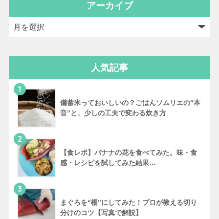
アーカイブ
人気記事
1
備蓄米っておいしいの？ごはんソムリエの“本
音”と、少しの工夫で変わる炊き方
2
【食レポ】バナナの花を食べてみた。味・食
感・レシピを試してみた結果…
3
まぐろを“柵”にしてみた！プロが教える切り
分けのコツ【写真で解説】