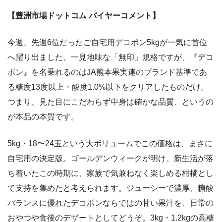
【豊洲市場ドットコム バイヤーコメント】
今週、先週6位だったご自宅用デコポン5kgが一気に首位
へ躍り出ました。一見地味な「無印」規格ですが、『デコ
ポン』を名乗れるのはJA熊本果実連のブランド基準であ
る糖度13度以上・酸度1.0%以下をクリアしたものだけ。
つまり、見た目にこだわらず中身は確かな品質、というの
が本品の本質です。
5kg・18〜24玉という大ボリュームでこの価格は、まさに
自宅用の決定版。ゴールデンウィークが明け、新生活が落
ち着いたこの時期に、家族で気兼ねなく楽しめる柑橘とし
て支持を集めたと考えられます。ジューシーで濃厚、糖酸
バランスに優れたデコポンならではの甘い果汁を、日常の
おやつや食後のデザートとしてどうぞ。3kg・1.2kgの高糖