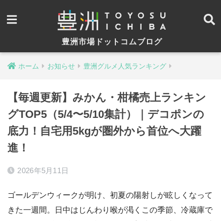
豊洲市場ドットコムブログ
ホーム
お知らせ
豊洲グルメ人気ランキング
【毎週更新】みかん・柑橘売上ランキン
グTOP5（5/4〜5/10集計）｜デコポンの
底力！自宅用5kgが圏外から首位へ大躍
進！
2026年5月11日
ゴールデンウィークが明け、初夏の陽射しが眩しくなって
きた一週間。日中はじんわり喉が渇くこの季節、冷蔵庫で