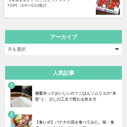
TOP5（5/4〜5/10集計…
アーカイブ
人気記事
1
備蓄米っておいしいの？ごはんソムリエの“本
音”と、少しの工夫で変わる炊き方
2
【食レポ】バナナの花を食べてみた。味・食