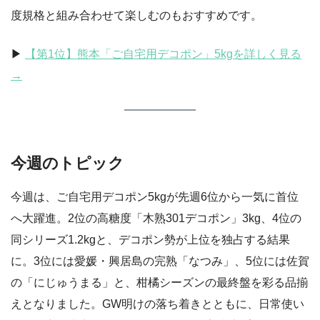
度規格と組み合わせて楽しむのもおすすめです。
▶︎
【第1位】熊本「ご自宅用デコポン」5kgを詳しく見る
→
今週のトピック
今週は、ご自宅用デコポン5kgが先週6位から一気に首位
へ大躍進。2位の高糖度「木熟301デコポン」3kg、4位の
同シリーズ1.2kgと、デコポン勢が上位を独占する結果
に。3位には愛媛・興居島の完熟「なつみ」、5位には佐賀
の「にじゅうまる」と、柑橘シーズンの最終盤を彩る品揃
えとなりました。GW明けの落ち着きとともに、日常使い