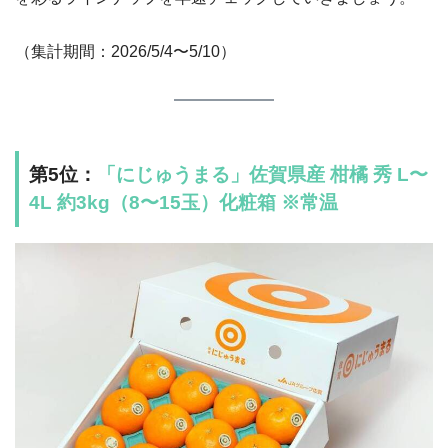
（集計期間：2026/5/4〜5/10）
第5位：
「にじゅうまる」佐賀県産 柑橘 秀 L〜
4L 約3kg（8〜15玉）化粧箱 ※常温