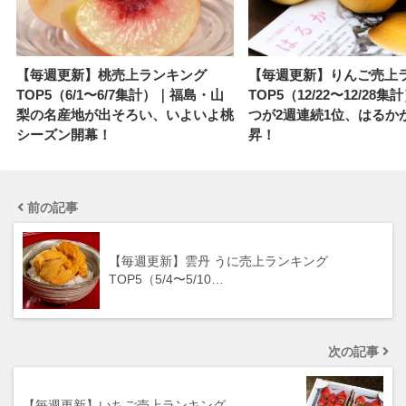
【毎週更新】桃売上ランキング
【毎週更新】りんご売上
TOP5（6/1〜6/7集計）｜福島・山
TOP5（12/22〜12/28
梨の名産地が出そろい、いよいよ桃
つが2週連続1位、はるか
シーズン開幕！
昇！
前の記事
【毎週更新】雲丹 うに売上ランキング
TOP5（5/4〜5/10…
次の記事
【毎週更新】いちご売上ランキング