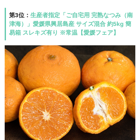
第3位：
生産者指定「ご自宅用 完熟なつみ（南
津海）」愛媛県興居島産 サイズ混合 約5kg 簡
易箱 スレキズ有り ※常温【愛媛フェア】