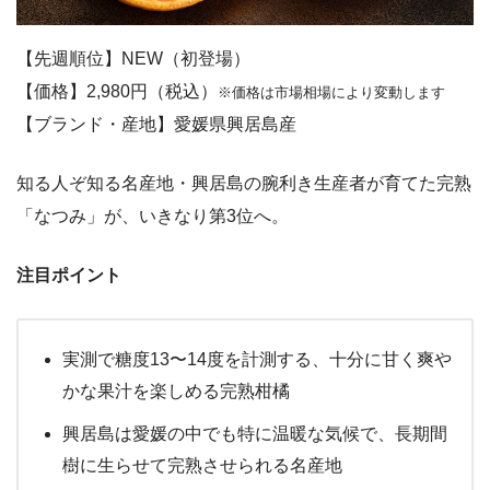
【先週順位】NEW（初登場）
【価格】2,980円（税込）
※価格は市場相場により変動します
【ブランド・産地】愛媛県興居島産
知る人ぞ知る名産地・興居島の腕利き生産者が育てた完熟
「なつみ」が、いきなり第3位へ。
注目ポイント
実測で糖度13〜14度を計測する、十分に甘く爽や
かな果汁を楽しめる完熟柑橘
興居島は愛媛の中でも特に温暖な気候で、長期間
樹に生らせて完熟させられる名産地