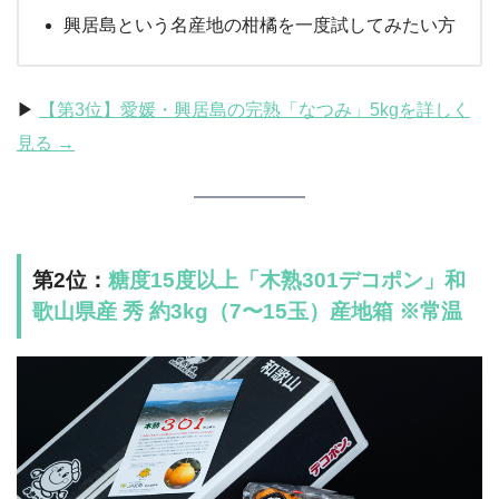
興居島という名産地の柑橘を一度試してみたい方
▶︎
【第3位】愛媛・興居島の完熟「なつみ」5kgを詳しく
見る →
第2位：
糖度15度以上「木熟301デコポン」和
歌山県産 秀 約3kg（7〜15玉）産地箱 ※常温