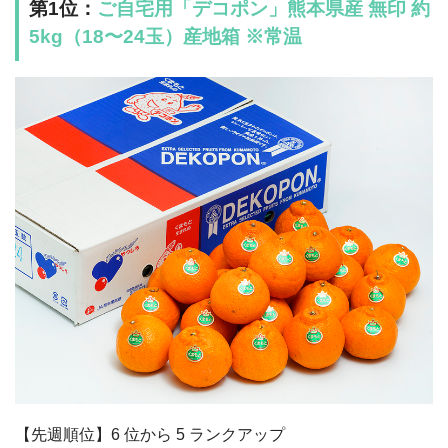
第1位：
ご自宅用「デコポン」熊本県産 無印 約
5kg（18〜24玉）産地箱 ※常温
【先週順位】6 位から 5 ランクアップ