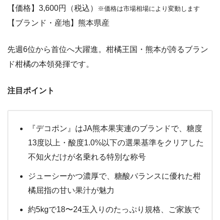
【価格】3,600円（税込）
※価格は市場相場により変動します
【ブランド・産地】熊本県産
先週6位から首位へ大躍進。柑橘王国・熊本が誇るブラン
ド柑橘の本領発揮です。
注目ポイント
『デコポン』はJA熊本果実連のブランドで、糖度
13度以上・酸度1.0%以下の選果基準をクリアした
不知火だけが名乗れる特別な称号
ジューシーかつ濃厚で、糖酸バランスに優れた柑
橘屈指の甘い果汁が魅力
約5kgで18〜24玉入りのたっぷり規格、ご家族で