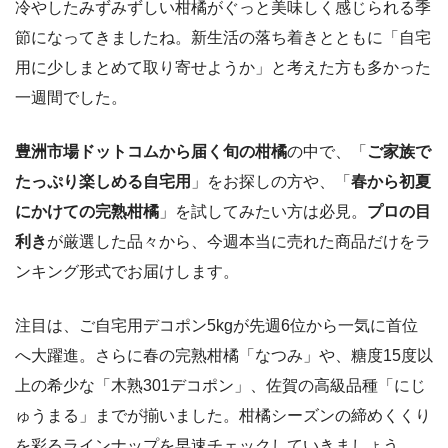
冷やしたみずみずしい柑橘がぐっと美味しく感じられる季
節になってきましたね。新生活の落ち着きとともに「自宅
用に少しまとめて取り寄せようか」と考えた方も多かった
一週間でした。
豊洲市場ドットコムから届く旬の柑橘
の中で、「
ご家族で
たっぷり楽しめる自宅用
」をお探しの方や、「
春から初夏
にかけての完熟柑橘
」を試してみたい方は必見。
プロの目
利き
が厳選した品々から、今週本当に売れた商品だけをラ
ンキング形式でお届けします。
注目は、ご自宅用デコポン5kgが先週6位から一気に首位
へ大躍進。さらに春の完熟柑橘「なつみ」や、糖度15度以
上の希少な「木熟301デコポン」、佐賀の高級品種「にじ
ゅうまる」までが揃いました。柑橘シーズンの締めくくり
を彩るラインナップを早速チェックしていきましょう。