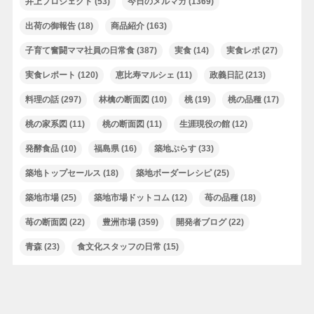
井上プロジェクト
(53)
今日のメルマガ
(1369)
出荷の御報告
(18)
商品紹介
(163)
子育て奮闘ママ社員の日常食
(387)
実食
(14)
実食レポ
(27)
実食レポート
(120)
恵比寿マルシェ
(11)
政義日記
(213)
料理の話
(297)
林檎の断面図
(10)
桃
(19)
桃の品種
(17)
桃の家系図
(11)
桃の断面図
(11)
生涯現役の館
(12)
発酵食品
(10)
福島県
(16)
築地ぷらす
(33)
築地トップセールス
(18)
築地ボーダーレシピ
(25)
築地市場
(25)
築地市場ドットコム
(12)
苺の品種
(18)
苺の断面図
(22)
豊洲市場
(359)
開発者ブログ
(22)
青森
(23)
食文化スタッフの日常
(15)