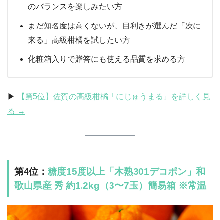
のバランスを楽しみたい方
まだ知名度は高くないが、目利きが選んだ「次に
来る」高級柑橘を試したい方
化粧箱入りで贈答にも使える品質を求める方
▶︎
【第5位】佐賀の高級柑橘「にじゅうまる」を詳しく見
る →
第4位：
糖度15度以上「木熟301デコポン」和
歌山県産 秀 約1.2kg（3〜7玉）簡易箱 ※常温