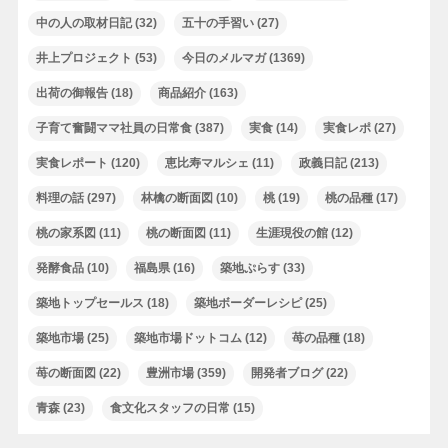
中の人の取材日記
(32)
五十の手習い
(27)
井上プロジェクト
(53)
今日のメルマガ
(1369)
出荷の御報告
(18)
商品紹介
(163)
子育て奮闘ママ社員の日常食
(387)
実食
(14)
実食レポ
(27)
実食レポート
(120)
恵比寿マルシェ
(11)
政義日記
(213)
料理の話
(297)
林檎の断面図
(10)
桃
(19)
桃の品種
(17)
桃の家系図
(11)
桃の断面図
(11)
生涯現役の館
(12)
発酵食品
(10)
福島県
(16)
築地ぷらす
(33)
築地トップセールス
(18)
築地ボーダーレシピ
(25)
築地市場
(25)
築地市場ドットコム
(12)
苺の品種
(18)
苺の断面図
(22)
豊洲市場
(359)
開発者ブログ
(22)
青森
(23)
食文化スタッフの日常
(15)