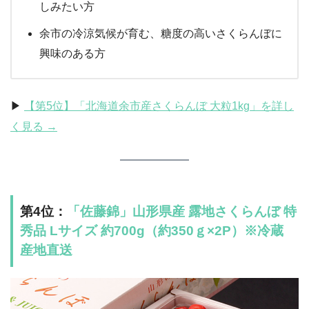
しみたい方
余市の冷涼気候が育む、糖度の高いさくらんぼに
興味のある方
▶︎
【第5位】「北海道余市産さくらんぼ 大粒1kg」を詳し
く見る →
第4位：
「佐藤錦」山形県産 露地さくらんぼ 特
秀品 Lサイズ 約700g（約350ｇ×2P）※冷蔵
産地直送