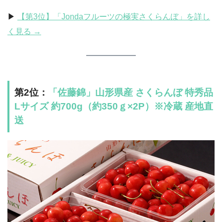
▶︎
【第3位】「Jondaフルーツの極実さくらんぼ」を詳し
く見る →
第2位：
「佐藤錦」山形県産 さくらんぼ 特秀品
Lサイズ 約700g（約350ｇ×2P）※冷蔵 産地直
送