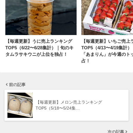
【毎週更新】うに売上ランキング
【毎週更新】いちご売上
TOP5（6/22〜6/28集計）｜旬のキ
TOP5（4/13〜4/19集計
タムラサキウニが上位を独占！
「あまりん」が今週のト
占！
前の記事
【毎週更新】メロン売上ランキング
TOP5（5/18〜5/24集…
次の記事