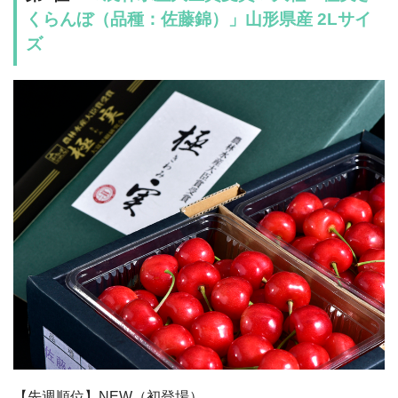
くらんぼ（品種：佐藤錦）」山形県産 2Lサイ
ズ
【先週順位】NEW（初登場）