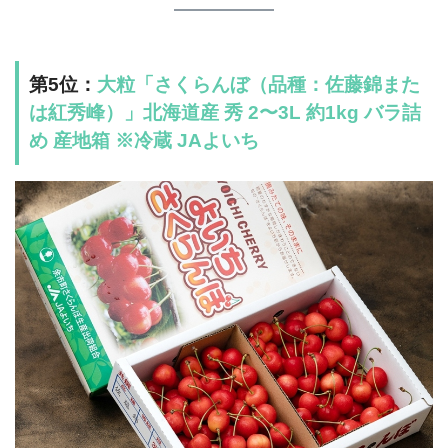
第5位：
大粒「さくらんぼ（品種：佐藤錦また
は紅秀峰）」北海道産 秀 2〜3L 約1kg バラ詰
め 産地箱 ※冷蔵 JAよいち